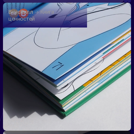
ВкусВилл
Книга
ценностей