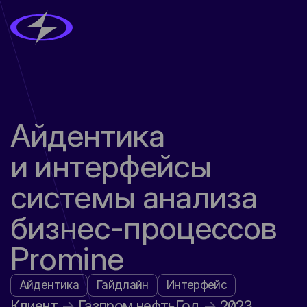
Айдентика
и интерфейсы
системы анализа
бизнес-процессов
Promine
Айдентика
Гайдлайн
Интерфейс
Клиент
Газпром нефть
Год
2023